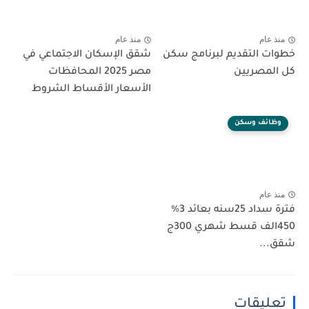
منذ عام
منذ عام
خطوات التقديم لبرنامج سكن
شقق الإسكان الاجتماعي في
كل المصريين
مصر 2025 المحافظات
الأسعار الأقساط الشروط
وظائف وسكن
منذ عام
فترة سداد 25سنه بعائد 3%
450الف قسط شهري 300ج
شقق...
تعليقات