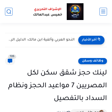
الإشراف التحريري
خميس عبدالمالك
النحو العربي وألفية ابن مالك: الدليل الرئيسي
📁 آخر الأخبار
106
وظائف وسكن
لينك حجز شقق سكن لكل
المصريين 7 مواعيد الحجز ونظام
السداد بالتفصيل